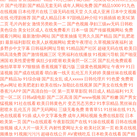
片
国产伦理剧
国产精品无套无码
成年人网站免费
国产精品1000
91九色
在线视频
日本伦理片在线
三级无码在线天堂
久久成人亚洲
日本中文视频
在线
伦理剧推荐
国产成人精品日本
97甜桃品种介绍
91插插插
欧美SE第
二页
毛片内射女
激情另类欧美一二
国产色视频
孕妇三级av无码
日韩欧
美色综合
美女社区成人
在线免费看片
日本一级
国产传媒视频网站
免费
观看污网站
最新激情h网站
国产喷浆抽搐
宅男久久国产精品
国产乱肥老
妇
最新福利影院
欧美人妖视频网站
窝窝午夜理论
久草视频深夜福利
波
多野步中文字幕
日韩福利网址导航
91精品国产社区
超碰无码在线
欧美日
韩高清免费
国产激情视频三区
宅男福利在线播放
91视频污导航
国产啪亚
洲国
欧美性爱密臀
疯狂少妇喷潮
欧美肏屄一区二区
国产乱伦免费观看
偷拍草草草
97狠狠插
香蕉视频下载污版
三级黄色视频网址
午夜99
91日
逼视频
国产成在线观看
萌白酱一线天
乱伦五月天婷婷
美腿丝袜在线观看
国产精品3p
91综合碰
国产乱女乱
成人xxxxx
日韩伦理片
91色爱
免费黄
色av网址
欧美肥老妇
欧美在线tv
加勒比在线视屏
国产美女在线免费
91
香蕉污APP
国产高清自拍一区
第一页草草影院
韩日成人
精品福利
91天
堂一区二区
日韩a级电影
国产二区高清
国产www视频
国产粉嫩
国产男女
猛视频
91社在线看
欧美日韩黄色片
变态另态另类2
91李宗精品
黑丝袜自
慰喷水
乱伦五月
国产无码网站
三级无毒免费
青青草51
91丝袜在线
91九
色在线观看
91插
成人中文字幕免费
成年人网站视频
免费在线影院
日本
欧美第一页
国产ts在线观看
午夜影院国产在线
91操在线观看
日韩在线播
放视频
成人大片一级天天
内射性爱网址大全
欧美社区第一页
欧美在线视
频播放
91视频污污污
超碰在线公开
AV蜜桃吃瓜
日本欧美在线看
国产精