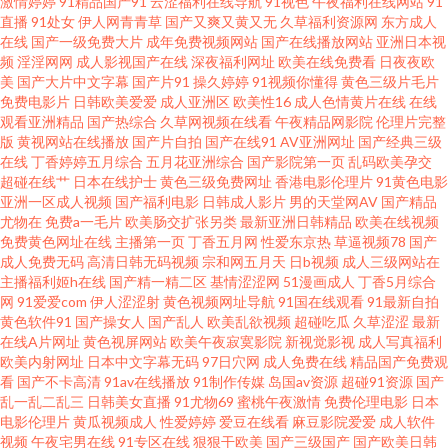
激情婷婷
91精品国产91
云涩福利在线导航
91视色
午夜福利在线网站
91
直播
91处女
伊人网青青草
国产又爽又黄又无
久草福利资源网
东方成人
A片 欧美性爱2p 深夜福利视频网址 亚洲卡一 99色99 国产日韩欧美一区 蜜桃
在线
国产一级免费大片
成年免费视频网站
国产在线播放网站
亚洲日本视
频
淫淫网网
成人影视国产在线
深夜福利网址
欧美在线免费看
日夜夜欧
美
国产大片中文字幕
国产片91
操久婷婷
91视频你懂得
黄色三级片毛片
视频免费看 三级片操逼的 在线播放国产三级 97色色综合影院 大香蕉伊人AV
免费电影片
日韩欧美爱爱
成人亚洲区
欧美性16
成人色情黄片在线
在线
观看亚洲精品
国产热综合
久草网视频在线看
午夜精品网影院
伦理片完整
网 日韩成人综合网 91桃花福利 国产精品高潮久久 老师机性爱视频 人人操人
版
黄视网站在线播放
国产片自拍
国产在线91
AV亚洲网址
国产经典三级
在线
丁香婷婷五月综合
五月花亚洲综合
国产影院第一页
乱码欧美孕交
超碰在线艹
日本在线护士
黄色三级免费网址
香港电影伦理片
91黄色电影
人97 无码韩日电影 18网页禁解衣 99青青 豆花视频不卡 精品超碰人妻 日韩有
亚洲一区成人视频
国产福利电影
日韩成人影片
男的天堂网AV
国产精品
尤物在
免费a一毛片
欧美肠交扩张另类
最新亚洲日韩精品
欧美在线视频
码网站 AV穴夫天堂影视 国产喷水在线观看 伦理网址 日韩成网 午夜社区 91豆
免费黄色网址在线
主播第一页
丁香五月网
性爱东京热
草逼视频78
国产
成人免费无码
高清日韩无码视频
宗和网五月天
日b视频
成人三级网站在
主播福利姬h在线
国产精一精二区
基情涩涩网
51漫画成人
丁香5月综合
花性福生活 www人人干97 国产豆花AV区 久久人人香蕉热 91新片 美女变态
网
91爱爱com
伊人涩涩射
黄色视频网址导航
91国在线观看
91最新自拍
黄色软件91
国产操女人
国产乱人
欧美乱欲视频
超碰吃瓜
久草涩涩
最新
网站 日韩免费成人网站 亚洲视频日韩中文 91丝袜论坛 韩国成人社区 日韩一
在线A片网址
黄色视屏网站
欧美午夜寂寞影院
新视觉影视
成人写真福利
欧美内射网址
日本中文字幕无码
97日穴网
成人免费在线
精品国产免费观
看
国产不卡高清
91av在线播放
91制作传媒
岛国av资源
超碰91资源
国产
级精品 影音先锋偷情福利 99热网址 豆花成人AV影院 麻豆视频在线观看 天天
乱一乱二乱三
日韩美女直播
91尤物69
蜜桃午夜激情
免费伦理电影
日本
电影伦理片
黄瓜视频成人
性爱婷婷
爱豆在线看
麻豆影院爱爱
成人软件
肏天天肏 综合久欧洲 AV性爱色 高清无码 久久副利网 欧美一本道 五月天色人
视频
午夜宅男在线
91专区在线
狠狠干欧美
国产三级国产
国产欧美日韩