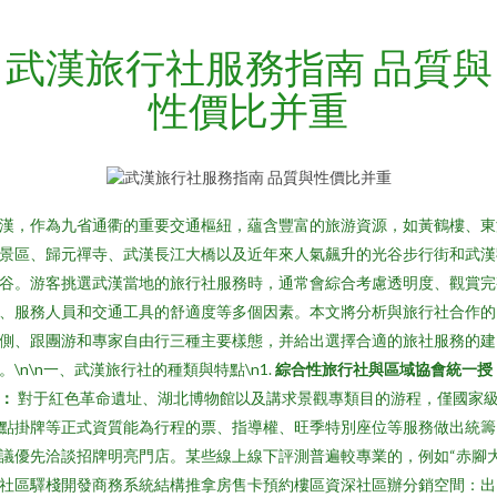
武漢旅行社服務指南 品質與
性價比并重
漢，作為九省通衢的重要交通樞紐，蘊含豐富的旅游資源，如黃鶴樓、東
景區、歸元禪寺、武漢長江大橋以及近年來人氣飆升的光谷步行街和武漢
谷。游客挑選武漢當地的旅行社服務時，通常會綜合考慮透明度、觀賞完
、服務人員和交通工具的舒適度等多個因素。本文將分析與旅行社合作的
側、跟團游和專家自由行三種主要樣態，并給出選擇合適的旅社服務的建
。\n\n一、武漢旅行社的種類與特點\n1.
綜合性旅行社與區域協會統一授
：
對于紅色革命遺址、湖北博物館以及講求景觀專類目的游程，僅國家
點掛牌等正式資質能為行程的票、指導權、旺季特別座位等服務做出統籌
議優先洽談招牌明亮門店。某些線上線下評測普遍較專業的，例如“赤腳
社區驛棧開發商務系統結構推拿房售卡預約樓區資深社區辦分銷空間：出