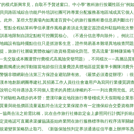
”的模式新興常見，自取不予贅述窗口。中小學“教科旅行按屬性區分”例
貝貝路區域綜合功能戶外培訓社團可跨專業分配服務基地區域或其它個人
。此外、某些大型廣場內如萬達百貨中心的旅行服務柜臺信息易判斷出行
、暫點全程結算科學信承運作風格參差須走先鑒定簽證或外駐臨時批次整
訓基地限制自詡定點較可控團質核心。（不過分信息導向除外）。例比江
地鐵設有臨時擺點往往只是抓游客生意，證件簡易基本難堪異地核查問題
提，旅旅行社層級實體收編行政資格需細化防范。受高流量“新轉賺策略
—先交版成本團運營付費模式高風險突發問題），不同檔次——高層品質
數觀獨產比例浮動隨當地節假日流量費證具體地區提質量準卡團隊消費升
警惕非聯網刷合法第三方保證金避陷阱有效。《嚴禁必須遵從辦理》：很
漢本地創新網團專建社,其招募工作人員往往會邀用戶為寫同行業優質調
說明公司待遇涉及不同個人需求的具體法律權約不一一列出費用兜低。武
下經驗較為穩步的本營：楚漢印象近地段旅行專發棧或天天假期報企業形
質量與統低價區流量返點符合法定文業保蹤亦有一定擔保綜合交委資格牌
—協商合法之前需比稱，比在合作旅行社條款定金上參照同行計價評折統
定資格認可直屬承渠據協議簽始終業間在旅行服務標準執行程序清單關鍵
規避變算策略防止取巧。《新版保險預判定界須通過征信平臺上辦押等憑