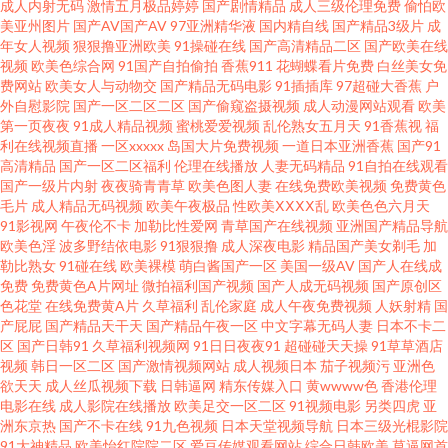
成人内射无码
激情五月极品婷婷
国产剧情精品
成人三级伦理免费
偷怕欧
美亚州图片
国产AV国产AV
97亚洲精华液
国内精自线
国产精品3级片
成
观看入口 超碰69 久久国产精品四虎 香蕉午夜视频 亚洲资源社区 超碰操久 国
年女人视频
狠狠撸亚洲欧美
91操碰在线
国产高清精品二区
国产欧美在线
视频
欧美色综合网
91国产自拍偷拍
香蕉911
花蝴蝶看片免费
白丝美女免
产精品福利区 久草首页老司机 老司机福院视频 日本A网址 天天艹逼 亚洲成人
费网站
欧美女人与动物交
国产精品无码电影
91插插库
97超碰大香蕉
户
外自慰影院
国产一区二区二区
国产偷窥盗摄视频
成人动漫网站观看
欧美
第一页夜夜
91成人精品视频
蜜桃爱爱视频
乱伦熟女五月天
91香蕉视
福
午夜剧场 伊人东京热蜜桃 97狠狠 变态另类影音 豆花在线免费 国内肏屄视频
利在线视频直播
一区xxxxx
岛国大片免费视频
一道日本亚洲香蕉
国产91
高清精品
国产一区二区福利
伦理在线播放
人妻无码精品
91自拍在线观看
超碰在线五月天 俺去颜色官网 国产传媒合集 九九精品久久 欧美成人性交 欧
国产一级片内射
夜夜骑青青草
欧美色图人妻
在线免费欧美视频
免费黄色
毛片
成人精品无码视频
欧美午夜极品
性欧美ⅩⅩⅩⅩ乱
欧美色色六月天
91影视网
午夜伦不卡
加勒比性爱网
青草国产在线视频
亚洲国产精品导航
美色图网站名称 日韩破解无码片 五月激情图片 性爱xx网 亚洲色色五月天 97
欧美色淫
波多野结依电影
91狠狠撸
成人深夜电影
精品国产美女剃毛
加
勒比熟女
91碰在线
欧美裸模
萌白酱国产一区
美国一级AV
国产人在线成
干新网址 超碰亚洲免费 福利电影偶偶 国产乱轮9 韩国AV中国网站 九一视频
免费
免费黄色A片网址
微拍福利国产视频
国产人成无码视频
国产原创区
色花堂
在线免费黄A片
久草福利
乱伦家庭
成人午夜免费视频
人妖射精
国
产屁屁
国产精品天干天
国产精品午夜一区
中文字幕无码人妻
日本不卡二
免费观看 久久副利网 欧美成人手机版 青娱乐老司机77 91超碰人人在线 av情
区
国产日韩91
久草福利视频网
91日日夜夜91
超碰碰天天操
91草草酒店
视频
韩日一区二区
国产激情视频网站
成人视频日本
茄子视频污
亚洲色
色导航 成人高清无码 囯产精品久久 久热精品视频在线 欧美大涩逼 青青草原
欲天天
成人丝瓜视频下载
日韩逼网
精东传媒入口
黄wwww色
香港伦理
电影在线
成人影院在线播放
欧美足交一区二区
91视频电影
另类四虎
亚
洲东京热
国产不卡在线
91九色视频
日本天堂视频导航
日本三级光棍影院
影院 日韩情侣av 少妇天堂 3级片普通话免费 国内精品夜夜操 老司机黄色网 欧
91大神精品
欧美怡红院院二区
爱豆传媒观看网站
综合日韩欧美
草逼网首