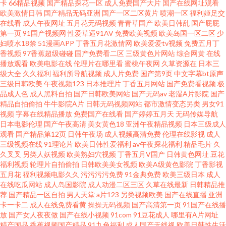
卡
66精品视频
国产精品探花一区
成人免费国产大片
国产在线网址观看
欧美激情日韩
国产精品无码亚洲
国产一区二区黄片
喷潮一区
福利姬足交
放 青青草男人av 91大香焦Cn 大香蕉伊人成人网 久久玖玖视 日韩无码精品网
在线看
成人午夜网址
五月花无码视频
青青草国产
欧美日韩乱
国产屁屁
第一页
91国产视频网
性爱草逼91AV
免费欧美视频
欧美岛国一区二区
少
妇喷水18禁
51漫画APP
丁香五月花激情网
欧美爱爱tv视频
免费五月丁
址 91次云 成人Aⅴ网站 久久五月蜜桃 深夜AV网 91丝瓜浮力草草 国产又色又
香视频
97香蕉超级碰碰
国产免费看二区
三级黄色片网站
综合网黄
在线
播放观看
欧美电影在线
伦理片在哪里看
蜜桃午夜网
久草资源在
日本三
爽视频 日日操超碰 91蜜桃特黄A片 高清无码网站导航 玖玖大香蕉老司机 四
级大全
久久福利
福利所导航视频
成人片免费
国产第9页
中文字幕bt原声
三级日韩欧美
午夜视频123
日本推理片
丁香五月网站
国产免费看视频
极
品成人色
成人黑料自拍
国产日韩欧美网站
国产无码av
老湿A片影院
国产
虎亚洲精品 91网红在线观看 国产日韩欧美一区 欧美午夜剧场 91探花一区在
精品自拍偷拍
牛牛影院A片
日韩无码视频网站
都市激情变态另类
男女91
视频
字幕在线精品播放
免费国产在线看
国产婷婷五月天
无码传媒导航
线 黄色小网站 日本綜合成人网 精品二四区 香蕉视频abb 人人插人人 在线看免
日本电影伦理
国产午夜高清
美女黄色18
亚洲午夜精品视频
日本三级成人
观看
国产精品第12页
日韩午夜场
成人视频高清免费
伦理在线影视
成人
三级视频在线
91理论片
欧美日韩性爱福利
av午夜探花福利
精品毛片
久
费91 国产精品日韩欧 欧美性精品 亚洲黄网2025 Av噜噜福利导航 韩日一区二
久叉叉
另类人妖视频
欧美熟妇穴视频
丁香五月V国产
日韩黄色网址
豆花
福利视频
轮理片自拍偷拍
日韩欧美美女视频
欧美A级黄色影院
丁香影视
区三区 日韩69 91夫妻交换视频
五月花
福利视频电影久久
污污污污免费
91金典免费
欧美三级日本
成人
在线吃瓜网站
成人岛国影院
成人动漫二区三区
久草在线最新
日韩精品推
荐
国产精品一区自拍
男人天堂
a片123
另类视频欧美
国产在线直播
亚洲
卡一卡二
成人在线免费看黄
操操无码视频
国产高清第一页
91国产在线播
放
国产女人夜夜做
国产在线小视频
91com
91豆花成人
哪里有A片网址
精产国品
香蕉视频国产精品
91九色福利
成人国产无线视
欧美日韩性生活