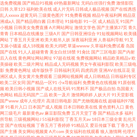
选免费视频
国产精品91视频
69热最新网址
无码白丝强行免费
激情影院
日韩
久草123
福利欧美在线
成人片无码
日韩成人极品视频
国产在线诱惑
乱人xxxxx
超黄无码
三级黄色图片
91免费看视频
精品午夜福利网
精品亚
洲成a人
国产精品萌白酱
日本理论
91操电影
91一区
成人精品无
91国产
小视频
日韩美女免费直播
A片网站网址
激情文学色
国产主播第37页
青久
青青
日本精品在线播放
三级A片
国产日韩亚洲综合
91短视频网站
欧美骚
网站
丁香五月天亚洲
欧美大粗吊人妖
深夜福利亚洲
人兽福利导航
91叉
叉操小骚逼
成人18视频
欧美大鸡吧
草逼wwww
久草福利免费试看
岛国
国产在线
91人人超碰青青
美女白丝18禁
91肏比
国产三区电影
国产内射
后入在线
黄色网址网站网址
97超在线视
免费视频网站
精品欧美精品v
欧
美操碰
欧美二级片网址
精品成人无码视频
男女午夜福利影院
欧美三级电
影
免费黄色网址
成年版快手
日韩福利无码
四虎四房
亚洲AV在线豆花
亚
洲区成人
美女黄片免费观看
三级网站视频网
成人日韩精品
日韩福利专区
欧美二区女同
国产精品一区91
小x导航福利
免费黄色在线视频
91原创视
频
欧美日韩小视频
国产成人在线无码
91黑料不
国产极品自拍
岛国最大
色网站
精品无码国产二品
欧美一及片
激情网婷婷
人妖大片
91天堂影视
国产www
成年人伦理片
高清日韩电影
国产尤物视频在线
超碰福利97视
屏
91看片入口
日本国产成人视频
日本日韩欧美在线
黄色资料入口
黄色
网三级毛片
最新黄色av
麻豆影院免费
五月天堂丁香
国产精品水多
福利
所导航
三级视频网站J
51福利影院
丁香五月天av
18日本三级全黄
乱伦天
堂
国产在线短视频
丁香五月丁香婷婷
91精品又
爱豆传媒下载
丁香九月
国产主播
美女网站视频黄
A片com
美女福利在线观看
狼人激情网
伦理片