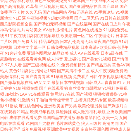
香港
极品福利导航
黄色三级最新免费
91嫩草国产
午夜成年人网站
免费
国产高清视频
91草莓
丝瓜视频污成人
国产亚洲视品在线
国产玖玖
国产
免费毛不卡片
久久无码
国产精品网络
孕妇无码在线
91手机论坛
91视频
新地址
91日逼
午夜啪视频
91啪水蜜桃网
国产二区无码
91日韩在线观看
西瓜影院视频全集
国产孕妇无码视频
国产在线福利
国产在线日皮片
午夜
神马伦理
毛片网站美女
AV福利激情毛片
黄色网在线播放
91视频免费在
线
91午夜在线
福利在线视频导航
欧美喷潮一区二区
午夜理论片
日本第
二片区
国产免费大片
精品呦视频
日本乱伦高清无码
深夜国产视频
91刺
激视频
日本中文字幕一区
日韩免费精品视频
日本高清v
欧美日韩伦理午
夜
91碰超免费
亚洲色图网站
精品欧美
成人AV在线观看
日本a级在线
干
露脸熟女
在线观看黄色网
成人抖音
爰上碰91
国产美女91视频
国产情侣
片
97人人看
国产三级视频在线
91免费视频精品
国产精品另类
黄色AV网
站人
黄色91福利社
污网址18禁
国产高清不卡二区
成人午夜视频免费
欧
美激情福利网
国产青青青草
91草逼视频
免费看片日韩
午夜视频福利免费
国产嫩草视频在线
69叉叉叉
最新日本在线视频
日韩成人a
青青操91
五月
天婷婷
91短视频在线
国产在线观看的
白丝美女自慰网站
91福利免费视
频
加勒比91AV
91在线观看
黄网站av在线
国产视频
狠狠擼狠狠擼
91桃
色小视频
91激情
91干啪啪
青青操青青干
主播诱惑无码专区
欧美视频电
影
91播放
麻豆桃色网站
亚洲欧美国产另类
欧美伦理另类
国产刺激对白
在线观看91精品
欧美成年视频
操碰操揉
成人微拍福利导航
亚洲欧美国产
日韩
成年在线观看免费
岛国精品在线播放
狠狠撸第四色
欧美一页
女同
电影在线观看
91网国产尤物在
毛片网站黄色
狼人三级片
高清男同
国产
日韩伦理淫
成年免费视频
亚洲欧美中文视频
东京热亚洲色图
蜜桃成人超