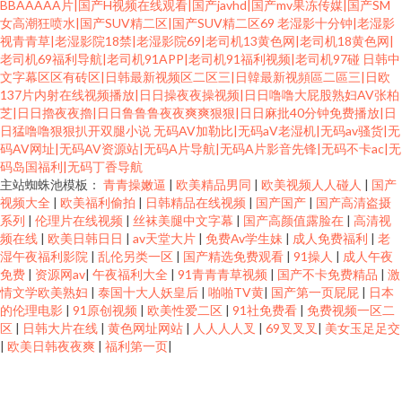
BBAAAAA片|国产H视频在线观看|国产javhd|国产mv果冻传媒|国产SM
女高潮狂喷水|国产SUV精二区|国产SUV精二区69
老湿影十分钟|老湿影
视青青草|老湿影院18禁|老湿影院69|老司机13黄色网|老司机18黄色网|
老司机69福利导航|老司机91APP|老司机91福利视频|老司机97碰
日韩中
文字幕区区有砖区|日韩最新视频区二区三|日韓最新视頻區二區三|日欧
137片内射在线视频播放|日日操夜夜操视频|日日噜噜大屁股熟妇AV张柏
芝|日日擼夜夜擼|日日鲁鲁鲁夜夜爽爽狠狠|日日麻批40分钟免费播放|日
日猛噜噜狠狠扒开双腿小说
无码AV加勒比|无码aV老湿机|无码av骚货|无
码AV网址|无码AV资源站|无码A片导航|无码A片影音先锋|无码不卡ac|无
码岛国福利|无码丁香导航
主站蜘蛛池模板：
青青操嫩逼
|
欧美精品男同
|
欧美视频人人碰人
|
国产
视频大全
|
欧美福利偷拍
|
日韩精品在线视频
|
国产国产
|
国产高清盗摄
系列
|
伦理片在线视频
|
丝袜美腿中文字幕
|
国产高颜值露脸在
|
高清视
频在线
|
欧美日韩日日
|
av天堂大片
|
免费Av学生妹
|
成人免费福利
|
老
湿午夜福利影院
|
乱伦另类一区
|
国产精选免费观看
|
91操人
|
成人午夜
免费
|
资源网av
|
午夜福利大全
|
91青青青草视频
|
国产不卡免费精品
|
激
情文学欧美熟妇
|
泰国十大人妖皇后
|
啪啪TV黄
|
国产第一页屁屁
|
日本
的伦理电影
|
91原创视频
|
欧美性爱二区
|
91社免费看
|
免费视频一区二
区
|
日韩大片在线
|
黄色网址网站
|
人人人人叉
|
69叉叉叉
|
美女玉足足交
|
欧美日韩夜夜爽
|
福利第一页
|