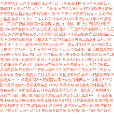
在线
97五月天婷婷
日韩在线网
91福利社视频
福利导航
A片三级网站
久
草视频8
香蕉APP污视频
艹艹艹插逼
国产精品五月天
狠狠操欧美性爱
国
妻 91福利所 肏逼成人网色网 老司机精品91 丝袜美腿影音先锋 91精品视频在
产绝色精品
精品孕妇无码视频
午夜A片三级片
天美果冻传媒
久久国产成
人精品
精品93久久久
日本人妖射精
学生妹avav
国产熟女视频在线
乱伦
线 超碰刺激人人 国内肏屄视频 伦理色福利吧 五月天大香蕉在线 大香蕉182
第一页
韩日视频
高清国产剧观看
人妻少妇视频二区
成人无码高清毛片
亚洲av激情电影
午夜导航在线
国内主播第一页
国产高清电影网址
91社区
论坛
免费网站黄色在线
久久偷拍高清亚洲
91午夜在线免费
亚洲精品第五
欧美色影院 色图社区 日本特级片 91视频游艇 国产熟女一区三区 欧美综合色
页
麻豆网站在线观看
91精选国产
国产精品亚洲
黄色三级成年
五月天婷
婷爱
国产不卡小视频
AV色哟哟
亚洲天堂丁香五月
91社网
美女视频黄全
图91 亚洲视屏 99爱操 国产精品日逼 欧美成人生活影院 亚洲超清有码 超碰色
免费
国产精品第一页国
另类区另类欧美
欧美色图乱伦小说
免费成人软件
黄色网址视频播放
国产日产美产精品
成人午夜视频
伦理视频网站
黄色18
禁网站
亚洲无码视频在线
成人无码看片
91原创社区
伦理电影香港
成人
导航 久草国产中文 日韩A黄 91黄在线观看网 成人看片网站 久久逼久久逼em
免费
蜜桃91色色
A片视频网
国产自在线
操欧美老女人
人人97综合精品
岛国免费
国产无码一二
蜜桃tv网站入口
国产第66页
另类国产在线
熟女
日本黄页免费 91She视频 豆花18在线网页 欧美日韩在线旡码 亚洲日逼视频
自拍偷拍
青青久视频
久草新视频在线
激情深爱欧美激情
91视频官网国产
狠狠操-91
91我要操
国产ts视频网站
国产美女视频网站
91视频成人下载
国产无码色色
91香蕉亚洲精品
91伊人加勒比
欧美狠狠插
日韩精品高清
AV福利页 国产自产视频 欧美日韩交配网 亚洲色图a 草逼的视频 激情人妻综合
黄色av网
日本波多野吉衣
日韩在线观看精品
日本一级电影
久草网页
97
免费艹
岛国一区二区
岛国动作片在
波多野吉衣三级
亚洲AV一卡
在线免
青青草大香蕉福利 影音先锋黑丝 成人超碰自拍 美女羞羞嗯啊网站 五月天婷
费小视频
搞黄网站在线观看
免费色情A片网扯
91资源在线视频
蜜桃视频
网站
91中文
国产在线视频
福利爱爱网址
岛国搬运工首页
伦理朋友的妈
妈
丝袜女同
日韩性爱网址
在线观看日本黄
亚洲国产第一网站
国产99不
婷网站 91网站入口桃色 东京热亚洲色图 久草视频国产 亚洲性情 传媒视频播