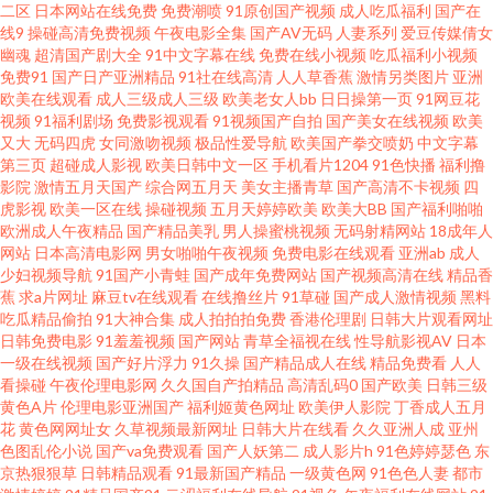
二区
日本网站在线免费
免费潮喷
91原创国产视频
成人吃瓜福利
国产在
线9
操碰高清免费视频
午夜电影全集
国产AV无码
人妻系列
爱豆传媒倩女
官网92 久草视频国产片 人人变态另类av 天美传媒A片 伊人色涩 91精品传媒
幽魂
超清国产剧大全
91中文字幕在线
免费在线小视频
吃瓜福利小视频
免费91
国产日产亚洲精品
91社在线高清
人人草香蕉
激情另类图片
亚洲
超碰AV在线 国产精品成年 九九国模色图 美日韩A级大片 人人肏人人 午夜色
欧美在线观看
成人三级成人三级
欧美老女人bb
日日操第一页
91网豆花
视频
91福利剧场
免费影视观看
91视频国产自拍
国产美女在线视频
欧美
又大
无码四虎
女同激吻视频
极品性爱导航
欧美国产拳交喷奶
中文字幕
被窝 国产精品色情网 另类欧美成人 青青草精品资源站 在线91免费观看 91深
第三页
超碰成人影视
欧美日韩中文一区
手机看片1204
91色快播
福利撸
影院
激情五月天国产
综合网五月天
美女主播青草
国产高清不卡视频
四
夜 超碰五月天 国产性爱ab 老熟女自慰91 欧美性精品 丝袜熟女一区在线 91成
虎影视
欧美一区在线
操碰视频
五月天婷婷欧美
欧美大BB
国产福利啪啪
欧洲成人午夜精品
国产精品美乳
男人操蜜桃视频
无码射精网站
18成年人
网站
日本高清电影网
男女啪啪午夜视频
免费电影在线观看
亚洲ab
成人
人社区电影 av天堂网址 大香蕉五月天 精品久久超碰 欧美另类中文 三色色欧
少妇视频导航
91国产小青蛙
国产成年免费网站
国产视频高清在线
精品香
蕉
求a片网址
麻豆tv在线观看
在线撸丝片
91草碰
国产成人激情视频
黑料
美 伊人成网 91午夜剧场 超碰导航97 国产吃瓜在线 黄色91网站 老司机草逼av
吃瓜精品偷拍
91大神合集
成人拍拍拍免费
香港伦理剧
日韩大片观看网址
日韩免费电影
91羞羞视频
国产网站
青草全福视在线
性导航影视AV
日本
一级在线视频
国产好片浮力
91久操
国产精品成人在线
精品免费看
人人
欧洲午夜福利片 午夜第一页 91精品论坛 wwwav大全 国产ts系列在线 久草免
看操碰
午夜伦理电影网
久久国自产拍精品
高清乱码0
国产欧美
日韩三级
黄色A片
伦理电影亚洲国产
福利姬黄色网址
欧美伊人影院
丁香成人五月
费福利视频 欧美图片偷拍 深夜福利在线91 亚洲性爱巨场 亚洲人成小说网 国
花
黄色网网址女
久草视频最新网址
日韩大片在线看
久久亚洲人成
亚州
色图乱伦小说
国产va免费观看
国产人妖第二
成人影片h
91色婷婷瑟色
东
京热狠狠草
日韩精品观看
91最新国产精品
一级黄色网
91色色人妻
都市
产av超碰 免费操逼下载 先锋资源久久 91免费入口观看 超碰97福利 黑人性爱