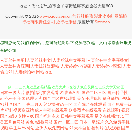
地址：湖北省恩施市金子壩街道辦事處金谷大廈808
Copyright © 2026
www.cjqq.com.cn
旅行社服務
湖北皮皮蛙國際旅
行社有限責任公司
旅行社服務
版權所有
Sitemap
感谢您访问我们的网站，您可能还对以下资源感兴趣：文山瀑霞会展服务
有限公司
人妻丝袜美腿|人妻丝袜中文|人妻丝袜中文字幕|人妻丝袜中文字幕熟女|
人妻丝袜资源网|人妻丝袜资源站|人妻婷婷97狠狠|人妻婷婷97深爱|人妻
超碰97国产在线 玖草在线 91影音绯色 俺来也最新网址 成人岛国网站 国产视
偷拍91|人妻偷拍av
网站地图
频一二三 九九这里都是精品 欧美大片aa在线 人妖自慰网址 三级文学天堂 亚
日本一级大片
微拍福利在线观看
91香蕉APP
国产二区三区
国产精品性
洲不卡一二三 69国精品 91影片 超碰人妻人人上 日本黄色视屏 av网址入口 成
乱伦种子
美国伦理大片
国产二区在线观看
美女伦理视频
福利偷拍小视频
91社区国产
丁香五月天堂
欧美变态一区
国产综合在线观看
国产免费一级
片
福利视频资源站
成人午夜在线观看
欧美图片在线观看
在线观看h视频
人视频精彩入口 黄网址在线观看 欧美色图18p 三级伦理在线 五月天色色人网
国产a级0
变性人妖
国产福利永久
日韩中文字幕观看
足交在线播放91
丁
香五月色网站
黄色3级抢网站
国产一区二区
日本一级婬片
久久免费手机
站 伊人久操综合在线 97电影午夜剧场 在线观看91网站 天天成人社区 91直接
视频
学生妹Av网站
亚洲人成免费网站
91大神自拍
福利片在线观看
国产