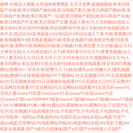
碰网
91精品小视频
久草福利免费视影
五月天堂网
超碰狠狠操
欧美日韩
国产丝袜|欧美日韩国产偷拍|欧美日韩国产图片|欧美日韩国产网站|欧美
日韩国产亚洲|欧美日韩国产一区|欧美日韩国产影院|欧美日韩国产在线|
欧美日韩国产中文|欧美日韩国产主播
色欲人妻AV久久无码精品|色欲人
妻无码AV专区|色约约视频|色在线网|色中色成人导航|色中色电影|色中
色中文|色综合AV亚洲超碰少妇|色综合h|色综合成人丁香
91欧美视频|91
欧美视频网|91欧美熟妇视频|91欧美熟女视频|91欧美熟女性爱|91欧美
偷|91欧美网|91欧美网站|91欧美小视频|91欧美性爱
久久69影城|久久91
大神东京热|久久91东京热|久久91欧美特黄A片|久久91青青草视频|久久
91人妻无码|久久91日本大伊人|久久91色色|久久91视频网站|久久96人
妻无码网站
美女自慰91|美女自慰91|美女自慰在线观看|美女坐鸡巴视频
网站|密臀AV一区东京热|密臀久久TV精品|蜜乳av红桃嫩久久|蜜乳视频
在线|蜜桃91在线视频|蜜桃APP下载网站
91豆花视频社区|91豆花视频网
站|91豆花视频在线|91豆花视频在线观看|91豆花跳转入口|91豆花网|91
豆花网页在线看|91豆花网站|91豆花网站在线观看|91豆花无码
www91
无码人妻|www91性爱com|www91在|www91在线|www91足
交|www97爱com|WWW97操逼|www97超i碰|www97超碰|www97超碰
C0m
91撸啊撸|91撸一撸|91露出|91露脸熟女|91露胸|91乱了伦国产乱子
伦|91乱伦视频|91乱轮电影|91乱子伦国产乱子伦|91乱子伦国内乱子伦
AV导航第一福利|av导航福利|AV岛国天堂|av地址在线|av电影天堂艹
逼|av电影天堂网址|AV电影网站导航|AV电影网站在线|AV电影下载|AV
电影在线观看
国产A级毛片色咪味|国产a片|国产A色情成人片|国产