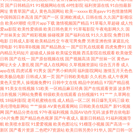
页
国产日韩精品91
91视频网站在线
69性影院
福利资源在线
91自拍最新
美人妖出精汇编 天天超碰人妻 午夜剧场亚洲 制服诱惑传媒探花 91微拍视频
网址
青青草国产成人
黄色岛国网站
欧美一xxxxx
欧美gayv
91色情激情网
中国韩国日本高清
国产国产一区
亚洲欧洲成人
日韩在线
久久国产影视综
合
欧美69潮喷
伦理片app下载
激情视频国产精品
91草莓久草超碰
成人性
白丝白虎 成人伊人伊 国厂黄色 狼友A片网站 日韩av123 婷婷五月天啪啪 国产
爱aa影院
欧美性爱插插
欧美日韩色黄片
91草莓影院
午夜电影网久久
国
产丝袜美女
国产精彩视频
操碰视屏
国产福利在线
91久久影院
免费日韩
网站91 日韩精品一二三区 午夜天堂色视频 综合网中文字幕 91日本在线视频
电影
日韩成人影视
欧美精品性交
午夜宅男免费
另类亚洲色情
家庭乱伦
理电影
91草B草B视频
国产精品熟女一
国产巨乳在线观看
四虎免费91
国
内精品无码短片
超碰成人操操
欧美猛交视频
西瓜影院在线观看
欧美做受
菠萝αⅴ 国产91视频 伦理资源站av 欧美下一篇28P 午夜剧场成人18 91免费网
日韩
国产在线一
国产原创视频在线
国产视频高清
国产丝袜一区
黄色av
网址大全
人妻乱视
国产成人在线网站
久草视频资源站
综合五月香
成人
址 成人网站视频 海角操91 九一视频免费看 美女漏逼视频 欧美欧美 午夜少好
app在线
四虎试看
91男女
国产男小鲜肉同
福利影院网站
激情五月天色色
欧美极品电影
日韩成人第一页
国产日韩欧美电影
久久机热
成人午夜网
黄色天堂男人
操视频免费91
日韩中文在线
精品中的精品
97国产精品视
福利 亚洲狠狠操网 AV天堂电影院 国产精品人人操 欧美另类TS伪娘 91视频一
频
91美女在线视频
51欧美
一区精品麻豆经典
国产在线观看资源
波多野
洁衣视频
污网站免费看
特级欧美在线观看
自拍视频91
91艹艹
久草网在
区蜜桃 大香蕉少妇 国产自拍三级 九九热只有精品 在线看黄www a日本在线视
线
18福利影院
老司机蜜桃在线
成人精品一区二区
韩日爆乳无码三级
欧
美伦理电影网站
艹艹操操
AV黄色观看网站
日韩欧美在线国产
新91视频
网
国产精品分类在线
97午夜福利视频
岛国AV动作无码
波多野吉依电影
频 成人探花av 国产人妖ts 九九精品8 欧美的精品的视频 色婷婷五月中出 深夜
小h片免费
国产精品色色视屏
国产午夜成人
最新日韩精品
91福利视频导
航
欧美喷水影院
91爱爱视频
欧美色图论坛
91榴莲小视频
国产高清一卡
寂寞影院 国产91破解 免费的黄网站大全 日韩精品一二三区 91新视频 福利社
新区
国产看片资源
二色吧97资源站
欧美日韩另类0
91华人
国产日韩一区