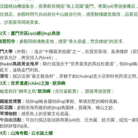
沈陽桃仙機場集合，搭乘航班飛抵“海上花園”廈門。專業(yè)導游接機后
住酒店。余暇時間可自由前往中山路步行街，感受騎樓建筑風情，品嘗花
、沙茶面等閩南美食。
2天：廈門市區(qū)經(jīng)典游
南普陀寺
：參觀閩南佛教圣地，感受“香火鼎盛，梵音繚繞”的清凈。
門大學
（外觀）：漫步“中國最美校園”之一，欣賞芙蓉湖、嘉庚樓群（若
政策允許，將安排入內(nèi)）。
(huán)島路黃金海岸
：騎行或漫步于“世界最美的馬拉松賽道”，領(lǐng)
藍天，遠眺金門列島。
厝垵
：探訪這個“最文藝漁村”，穿梭于創(chuàng)意小店和特色民宿之間
3天：世界遺產(chǎn)之旅 · 鼓浪嶼
輪渡前往“鋼琴之島”
鼓浪嶼
（含往返船票）。跟隨導游游覽：
國建筑博覽
：領(lǐng)略各國領(lǐng)事館、華僑別墅的獨特風貌。
莊花園
：參觀依海而建的經(jīng)典園林，賞藏海、補山之妙。
琴博物館
：感受島上的音樂文化底蘊。
午自由活動
：可自行探訪龍頭路商業(yè)街、日光巖、皓月園，或找一家
館靜靜發(fā)呆。
4天：山海奇觀 · 云水謠土樓