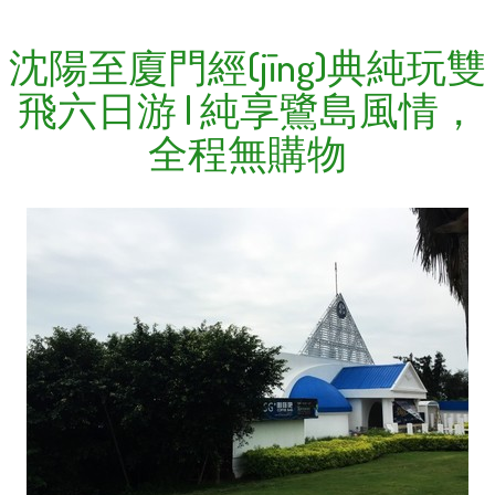
沈陽至廈門經(jīng)典純玩雙
飛六日游 | 純享鷺島風情，
全程無購物