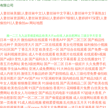
有限公司
人妻丝袜美腿|人妻丝袜中文|人妻丝袜中文字幕|人妻丝袜中文字幕熟女|
人妻丝袜资源网|人妻丝袜资源站|人妻婷婷97狠狠|人妻婷婷97深爱|人妻
超碰97国产在线 玖草在线 91影音绯色 俺来也最新网址 成人岛国网站 国产视
偷拍91|人妻偷拍av
网站地图
频一二三 九九这里都是精品 欧美大片aa在线 人妖自慰网址 三级文学天堂 亚
日本一级大片
微拍福利在线观看
91香蕉APP
国产二区三区
国产精品性
洲不卡一二三 69国精品 91影片 超碰人妻人人上 日本黄色视屏 av网址入口 成
乱伦种子
美国伦理大片
国产二区在线观看
美女伦理视频
福利偷拍小视频
91社区国产
丁香五月天堂
欧美变态一区
国产综合在线观看
国产免费一级
片
福利视频资源站
成人午夜在线观看
欧美图片在线观看
在线观看h视频
人视频精彩入口 黄网址在线观看 欧美色图18p 三级伦理在线 五月天色色人网
国产a级0
变性人妖
国产福利永久
日韩中文字幕观看
足交在线播放91
丁
香五月色网站
黄色3级抢网站
国产一区二区
日本一级婬片
久久免费手机
站 伊人久操综合在线 97电影午夜剧场 在线观看91网站 天天成人社区 91直接
视频
学生妹Av网站
亚洲人成免费网站
91大神自拍
福利片在线观看
国产
成人内射无码
激情五月极品婷婷
国产剧情精品
成人三级伦理免费
偷怕欧
美亚州图片
国产AV国产AV
97亚洲精华液
国内精自线
国产精品3级片
成
观看入口 超碰69 久久国产精品四虎 香蕉午夜视频 亚洲资源社区 超碰操久 国
年女人视频
狠狠撸亚洲欧美
91操碰在线
国产高清精品二区
国产欧美在线
视频
欧美色综合网
91国产自拍偷拍
香蕉911
花蝴蝶看片免费
白丝美女免
产精品福利区 久草首页老司机 老司机福院视频 日本A网址 天天艹逼 亚洲成人
费网站
欧美女人与动物交
国产精品无码电影
91插插库
97超碰大香蕉
户
外自慰影院
国产一区二区二区
国产偷窥盗摄视频
成人动漫网站观看
欧美
第一页夜夜
91成人精品视频
蜜桃爱爱视频
乱伦熟女五月天
91香蕉视
福
午夜剧场 伊人东京热蜜桃 97狠狠 变态另类影音 豆花在线免费 国内肏屄视频
利在线视频直播
一区xxxxx
岛国大片免费视频
一道日本亚洲香蕉
国产91