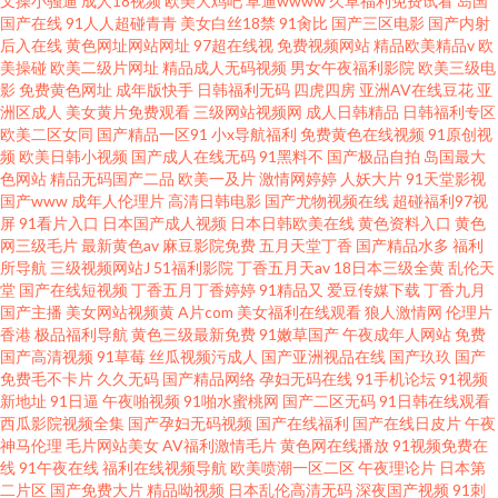
叉操小骚逼
成人18视频
欧美大鸡吧
草逼wwww
久草福利免费试看
岛国
国产在线
91人人超碰青青
美女白丝18禁
91肏比
国产三区电影
国产内射
后入在线
黄色网址网站网址
97超在线视
免费视频网站
精品欧美精品v
欧
美操碰
欧美二级片网址
精品成人无码视频
男女午夜福利影院
欧美三级电
影
免费黄色网址
成年版快手
日韩福利无码
四虎四房
亚洲AV在线豆花
亚
洲区成人
美女黄片免费观看
三级网站视频网
成人日韩精品
日韩福利专区
欧美二区女同
国产精品一区91
小x导航福利
免费黄色在线视频
91原创视
频
欧美日韩小视频
国产成人在线无码
91黑料不
国产极品自拍
岛国最大
色网站
精品无码国产二品
欧美一及片
激情网婷婷
人妖大片
91天堂影视
国产www
成年人伦理片
高清日韩电影
国产尤物视频在线
超碰福利97视
屏
91看片入口
日本国产成人视频
日本日韩欧美在线
黄色资料入口
黄色
网三级毛片
最新黄色av
麻豆影院免费
五月天堂丁香
国产精品水多
福利
所导航
三级视频网站J
51福利影院
丁香五月天av
18日本三级全黄
乱伦天
堂
国产在线短视频
丁香五月丁香婷婷
91精品又
爱豆传媒下载
丁香九月
国产主播
美女网站视频黄
A片com
美女福利在线观看
狼人激情网
伦理片
香港
极品福利导航
黄色三级最新免费
91嫩草国产
午夜成年人网站
免费
国产高清视频
91草莓
丝瓜视频污成人
国产亚洲视品在线
国产玖玖
国产
免费毛不卡片
久久无码
国产精品网络
孕妇无码在线
91手机论坛
91视频
新地址
91日逼
午夜啪视频
91啪水蜜桃网
国产二区无码
91日韩在线观看
西瓜影院视频全集
国产孕妇无码视频
国产在线福利
国产在线日皮片
午夜
神马伦理
毛片网站美女
AV福利激情毛片
黄色网在线播放
91视频免费在
线
91午夜在线
福利在线视频导航
欧美喷潮一区二区
午夜理论片
日本第
二片区
国产免费大片
精品呦视频
日本乱伦高清无码
深夜国产视频
91刺