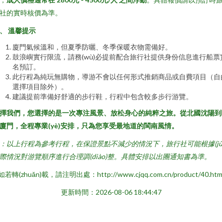
社的實時核價為準。
、 溫馨提示
廈門氣候溫和，但夏季防曬、冬季保暖衣物需備好。
鼓浪嶼實行限流，請務(wù)必提前配合旅行社提供身份信息進行船票
名預訂。
此行程為純玩無購物，導游不會以任何形式推銷商品或自費項目（自
選擇項目除外）。
建議提前準備好舒適的步行鞋，行程中包含較多步行游覽。
擇我們，您選擇的是一次專注風景、放松身心的純粹之旅。從北國沈陽到
廈門，全程專業(yè)安排，只為您享受最地道的閩南風情。
：以上行程為參考行程，在保證景點不減少的情況下，旅行社可能根據(jù
際情況對游覽順序進行合理調(diào)整。具體安排以出團通知書為準。
如若轉(zhuǎn)載，請注明出處：http://www.cjqq.com.cn/product/40.htm
更新時間：2026-08-06 18:44:47