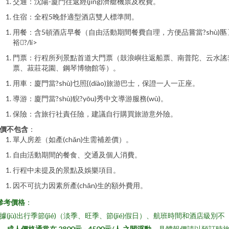
交通：沈陽-廈門往返經(jīng)濟艙機票及稅費。
住宿：全程5晚舒適型酒店雙人標準間。
用餐：含5頓酒店早餐（自由活動期間餐費自理，方便品嘗當?shù)匦
裕?/li>
門票：行程所列景點首道大門票（鼓浪嶼往返船票、南普陀、云水謠
票、菽莊花園、鋼琴博物館等）。
用車：廈門當?shù)乜照{(diào)旅游巴士，保證一人一正座。
導游：廈門當?shù)貎?yōu)秀中文導游服務(wù)。
保險：含旅行社責任險，建議自行購買旅游意外險。
價不包含
：
單人房差（如產(chǎn)生需補差價）。
自由活動期間的餐食、交通及個人消費。
行程中未提及的景點及娛樂項目。
因不可抗力因素所產(chǎn)生的額外費用。
參考價格
：
據(jù)出行季節(jié)（淡季、旺季、節(jié)假日）、航班時間和酒店級別不
，
成人價格通常在 2800元 - 4500元/人 之間浮動
。具體報價請以預訂時