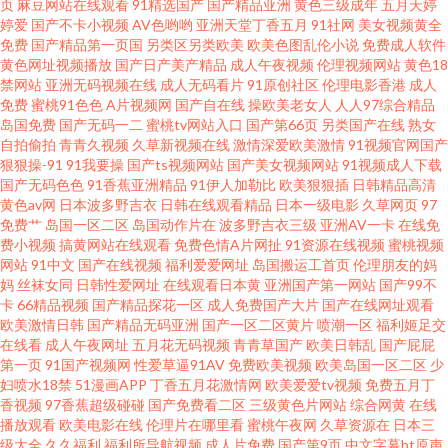
页
麻豆网站在线观看
91精选国产
国产精品亚洲
黄色三级成年
五月天婷
婷爱
国产不卡小视频
AV色哟哟
亚洲天堂丁香五月
91社网
美女视频黄全
图91 亚洲视屏 99爱操 国产精品日逼 欧美成人生活影院 亚洲超清有码 超碰色
免费
国产精品第一页国
另类区另类欧美
欧美色图乱伦小说
免费成人软件
黄色网址视频播放
国产日产美产精品
成人午夜视频
伦理视频网站
黄色18
禁网站
亚洲无码视频在线
成人无码看片
91原创社区
伦理电影香港
成人
导航 久草国产中文 日韩A黄 91黄在线观看网 成人看片网站 久久逼久久逼em
免费
蜜桃91色色
A片视频网
国产自在线
操欧美老女人
人人97综合精品
岛国免费
国产无码一二
蜜桃tv网站入口
国产第66页
另类国产在线
熟女
日本黄页免费 91She视频 豆花18在线网页 欧美日韩在线旡码 亚洲日逼视频
自拍偷拍
青青久视频
久草新视频在线
激情深爱欧美激情
91视频官网国产
狠狠操-91
91我要操
国产ts视频网站
国产美女视频网站
91视频成人下载
国产无码色色
91香蕉亚洲精品
91伊人加勒比
欧美狠狠插
日韩精品高清
AV福利页 国产自产视频 欧美日韩交配网 亚洲色图a 草逼的视频 激情人妻综合
黄色av网
日本波多野吉衣
日韩在线观看精品
日本一级电影
久草网页
97
免费艹
岛国一区二区
岛国动作片在
波多野吉衣三级
亚洲AV一卡
在线免
青青草大香蕉福利 影音先锋黑丝 成人超碰自拍 美女羞羞嗯啊网站 五月天婷
费小视频
搞黄网站在线观看
免费色情A片网扯
91资源在线视频
蜜桃视频
网站
91中文
国产在线视频
福利爱爱网址
岛国搬运工首页
伦理朋友的妈
妈
丝袜女同
日韩性爱网址
在线观看日本黄
亚洲国产第一网站
国产99不
婷网站 91网站入口桃色 东京热亚洲色图 久草视频国产 亚洲性情 传媒视频播
卡
66精品视频
国产精品探花一区
成人免费国产大片
国产在线网址观看
欧美激情日韩
国产精品无码亚洲
国产一区二区黄片
喷潮一区
福利姬足交
放 青青草男人av 91大香焦Cn 大香蕉伊人成人网 久久玖玖视 日韩无码精品网
在线看
成人午夜网址
五月花无码视频
青青草国产
欧美日韩乱
国产屁屁
第一页
91国产视频网
性爱草逼91AV
免费欧美视频
欧美岛国一区二区
少
妇喷水18禁
51漫画APP
丁香五月花激情网
欧美爱爱tv视频
免费五月丁
址 91次云 成人Aⅴ网站 久久五月蜜桃 深夜AV网 91丝瓜浮力草草 国产又色又
香视频
97香蕉超级碰碰
国产免费看二区
三级黄色片网站
综合网黄
在线
播放观看
欧美电影在线
伦理片在哪里看
蜜桃午夜网
久草资源在
日本三
爽视频 日日操超碰 91蜜桃特黄A片 高清无码网站导航 玖玖大香蕉老司机 四
级大全
久久福利
福利所导航视频
成人片免费
国产第9页
中文字幕bt原声