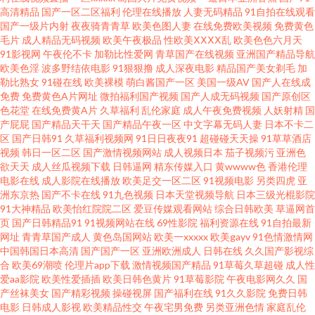
高清精品
国产一区二区福利
伦理在线播放
人妻无码精品
91自拍在线观看
超碰在线五月天 俺去颜色官网 国产传媒合集 九九精品久久 欧美成人性交 欧
国产一级片内射
夜夜骑青青草
欧美色图人妻
在线免费欧美视频
免费黄色
毛片
成人精品无码视频
欧美午夜极品
性欧美ⅩⅩⅩⅩ乱
欧美色色六月天
91影视网
午夜伦不卡
加勒比性爱网
青草国产在线视频
亚洲国产精品导航
美色图网站名称 日韩破解无码片 五月激情图片 性爱xx网 亚洲色色五月天 97
欧美色淫
波多野结依电影
91狠狠撸
成人深夜电影
精品国产美女剃毛
加
勒比熟女
91碰在线
欧美裸模
萌白酱国产一区
美国一级AV
国产人在线成
干新网址 超碰亚洲免费 福利电影偶偶 国产乱轮9 韩国AV中国网站 九一视频
免费
免费黄色A片网址
微拍福利国产视频
国产人成无码视频
国产原创区
色花堂
在线免费黄A片
久草福利
乱伦家庭
成人午夜免费视频
人妖射精
国
产屁屁
国产精品天干天
国产精品午夜一区
中文字幕无码人妻
日本不卡二
免费观看 久久副利网 欧美成人手机版 青娱乐老司机77 91超碰人人在线 av情
区
国产日韩91
久草福利视频网
91日日夜夜91
超碰碰天天操
91草草酒店
视频
韩日一区二区
国产激情视频网站
成人视频日本
茄子视频污
亚洲色
色导航 成人高清无码 囯产精品久久 久热精品视频在线 欧美大涩逼 青青草原
欲天天
成人丝瓜视频下载
日韩逼网
精东传媒入口
黄wwww色
香港伦理
电影在线
成人影院在线播放
欧美足交一区二区
91视频电影
另类四虎
亚
洲东京热
国产不卡在线
91九色视频
日本天堂视频导航
日本三级光棍影院
影院 日韩情侣av 少妇天堂 3级片普通话免费 国内精品夜夜操 老司机黄色网 欧
91大神精品
欧美怡红院院二区
爱豆传媒观看网站
综合日韩欧美
草逼网首
页
国产日韩精品91
91视频网站在线
69性影院
福利资源在线
91自拍最新
美人妖出精汇编 天天超碰人妻 午夜剧场亚洲 制服诱惑传媒探花 91微拍视频
网址
青青草国产成人
黄色岛国网站
欧美一xxxxx
欧美gayv
91色情激情网
中国韩国日本高清
国产国产一区
亚洲欧洲成人
日韩在线
久久国产影视综
合
欧美69潮喷
伦理片app下载
激情视频国产精品
91草莓久草超碰
成人性
白丝白虎 成人伊人伊 国厂黄色 狼友A片网站 日韩av123 婷婷五月天啪啪 国产
爱aa影院
欧美性爱插插
欧美日韩色黄片
91草莓影院
午夜电影网久久
国
产丝袜美女
国产精彩视频
操碰视屏
国产福利在线
91久久影院
免费日韩
网站91 日韩精品一二三区 午夜天堂色视频 综合网中文字幕 91日本在线视频
电影
日韩成人影视
欧美精品性交
午夜宅男免费
另类亚洲色情
家庭乱伦