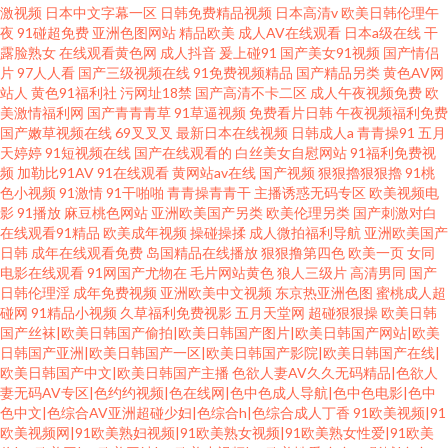
激视频
日本中文字幕一区
日韩免费精品视频
日本高清v
欧美日韩伦理午
夜
91碰超免费
亚洲色图网站
精品欧美
成人AV在线观看
日本a级在线
干
露脸熟女
在线观看黄色网
成人抖音
爰上碰91
国产美女91视频
国产情侣
片
97人人看
国产三级视频在线
91免费视频精品
国产精品另类
黄色AV网
站人
黄色91福利社
污网址18禁
国产高清不卡二区
成人午夜视频免费
欧
美激情福利网
国产青青青草
91草逼视频
免费看片日韩
午夜视频福利免费
国产嫩草视频在线
69叉叉叉
最新日本在线视频
日韩成人a
青青操91
五月
天婷婷
91短视频在线
国产在线观看的
白丝美女自慰网站
91福利免费视
频
加勒比91AV
91在线观看
黄网站av在线
国产视频
狠狠擼狠狠擼
91桃
色小视频
91激情
91干啪啪
青青操青青干
主播诱惑无码专区
欧美视频电
影
91播放
麻豆桃色网站
亚洲欧美国产另类
欧美伦理另类
国产刺激对白
在线观看91精品
欧美成年视频
操碰操揉
成人微拍福利导航
亚洲欧美国产
日韩
成年在线观看免费
岛国精品在线播放
狠狠撸第四色
欧美一页
女同
电影在线观看
91网国产尤物在
毛片网站黄色
狼人三级片
高清男同
国产
日韩伦理淫
成年免费视频
亚洲欧美中文视频
东京热亚洲色图
蜜桃成人超
碰网
91精品小视频
久草福利免费视影
五月天堂网
超碰狠狠操
欧美日韩
国产丝袜|欧美日韩国产偷拍|欧美日韩国产图片|欧美日韩国产网站|欧美
日韩国产亚洲|欧美日韩国产一区|欧美日韩国产影院|欧美日韩国产在线|
欧美日韩国产中文|欧美日韩国产主播
色欲人妻AV久久无码精品|色欲人
妻无码AV专区|色约约视频|色在线网|色中色成人导航|色中色电影|色中
色中文|色综合AV亚洲超碰少妇|色综合h|色综合成人丁香
91欧美视频|91
欧美视频网|91欧美熟妇视频|91欧美熟女视频|91欧美熟女性爱|91欧美