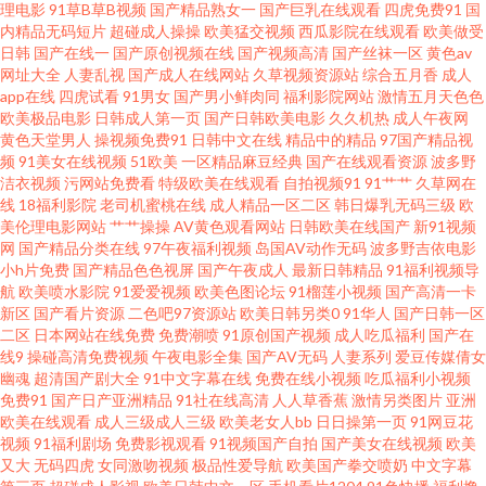
理电影
91草B草B视频
国产精品熟女一
国产巨乳在线观看
四虎免费91
国
内精品无码短片
超碰成人操操
欧美猛交视频
西瓜影院在线观看
欧美做受
菠萝αⅴ 国产91视频 伦理资源站av 欧美下一篇28P 午夜剧场成人18 91免费网
日韩
国产在线一
国产原创视频在线
国产视频高清
国产丝袜一区
黄色av
网址大全
人妻乱视
国产成人在线网站
久草视频资源站
综合五月香
成人
址 成人网站视频 海角操91 九一视频免费看 美女漏逼视频 欧美欧美 午夜少好
app在线
四虎试看
91男女
国产男小鲜肉同
福利影院网站
激情五月天色色
欧美极品电影
日韩成人第一页
国产日韩欧美电影
久久机热
成人午夜网
黄色天堂男人
操视频免费91
日韩中文在线
精品中的精品
97国产精品视
福利 亚洲狠狠操网 AV天堂电影院 国产精品人人操 欧美另类TS伪娘 91视频一
频
91美女在线视频
51欧美
一区精品麻豆经典
国产在线观看资源
波多野
洁衣视频
污网站免费看
特级欧美在线观看
自拍视频91
91艹艹
久草网在
区蜜桃 大香蕉少妇 国产自拍三级 九九热只有精品 在线看黄www a日本在线视
线
18福利影院
老司机蜜桃在线
成人精品一区二区
韩日爆乳无码三级
欧
美伦理电影网站
艹艹操操
AV黄色观看网站
日韩欧美在线国产
新91视频
网
国产精品分类在线
97午夜福利视频
岛国AV动作无码
波多野吉依电影
频 成人探花av 国产人妖ts 九九精品8 欧美的精品的视频 色婷婷五月中出 深夜
小h片免费
国产精品色色视屏
国产午夜成人
最新日韩精品
91福利视频导
航
欧美喷水影院
91爱爱视频
欧美色图论坛
91榴莲小视频
国产高清一卡
寂寞影院 国产91破解 免费的黄网站大全 日韩精品一二三区 91新视频 福利社
新区
国产看片资源
二色吧97资源站
欧美日韩另类0
91华人
国产日韩一区
二区
日本网站在线免费
免费潮喷
91原创国产视频
成人吃瓜福利
国产在
线9
操碰高清免费视频
午夜电影全集
国产AV无码
人妻系列
爱豆传媒倩女
官网92 久草视频国产片 人人变态另类av 天美传媒A片 伊人色涩 91精品传媒
幽魂
超清国产剧大全
91中文字幕在线
免费在线小视频
吃瓜福利小视频
免费91
国产日产亚洲精品
91社在线高清
人人草香蕉
激情另类图片
亚洲
超碰AV在线 国产精品成年 九九国模色图 美日韩A级大片 人人肏人人 午夜色
欧美在线观看
成人三级成人三级
欧美老女人bb
日日操第一页
91网豆花
视频
91福利剧场
免费影视观看
91视频国产自拍
国产美女在线视频
欧美
又大
无码四虎
女同激吻视频
极品性爱导航
欧美国产拳交喷奶
中文字幕
被窝 国产精品色情网 另类欧美成人 青青草精品资源站 在线91免费观看 91深