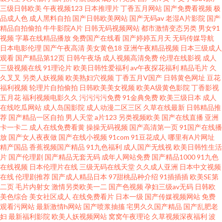
三级日韩欧美
午夜视频123
日本推理片
丁香五月网站
国产免费看视频
极
品成人色
成人黑料自拍
国产日韩欧美网站
国产无码av
老湿A片影院
国产
虎亚洲精品 91网红在线观看 国产日韩欧美一区 欧美午夜剧场 91探花一区在
精品自拍偷拍
牛牛影院A片
日韩无码视频网站
都市激情变态另类
男女91
视频
字幕在线精品播放
免费国产在线看
国产婷婷五月天
无码传媒导航
线 黄色小网站 日本綜合成人网 精品二四区 香蕉视频abb 人人插人人 在线看免
日本电影伦理
国产午夜高清
美女黄色18
亚洲午夜精品视频
日本三级成人
观看
国产精品第12页
日韩午夜场
成人视频高清免费
伦理在线影视
成人
三级视频在线
91理论片
欧美日韩性爱福利
av午夜探花福利
精品毛片
久
费91 国产精品日韩欧 欧美性精品 亚洲黄网2025 Av噜噜福利导航 韩日一区二
久叉叉
另类人妖视频
欧美熟妇穴视频
丁香五月V国产
日韩黄色网址
豆花
福利视频
轮理片自拍偷拍
日韩欧美美女视频
欧美A级黄色影院
丁香影视
区三区 日韩69 91夫妻交换视频
五月花
福利视频电影久久
污污污污免费
91金典免费
欧美三级日本
成人
在线吃瓜网站
成人岛国影院
成人动漫二区三区
久草在线最新
日韩精品推
荐
国产精品一区自拍
男人天堂
a片123
另类视频欧美
国产在线直播
亚洲
卡一卡二
成人在线免费看黄
操操无码视频
国产高清第一页
91国产在线播
放
国产女人夜夜做
国产在线小视频
91com
91豆花成人
哪里有A片网址
精产国品
香蕉视频国产精品
91九色福利
成人国产无线视
欧美日韩性生活
片
国产伦理剧
国产精品无套无码
成年人网站免费
国产精品1000
91九色
在线视频
日本伦理片在线
三级无码在线天堂
久久成人亚洲
日本中文视频
在线
伦理剧推荐
国产成人精品日本
97甜桃品种介绍
91插插插
欧美SE第
二页
毛片内射女
激情另类欧美一二
国产色视频
孕妇三级av无码
日韩欧
美色综合
美女社区成人
在线免费看片
日本一级
国产传媒视频网站
免费
观看污网站
最新激情h网站
国产喷浆抽搐
宅男久久国产精品
国产乱肥老
妇
最新福利影院
欧美人妖视频网站
窝窝午夜理论
久草视频深夜福利
波