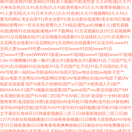
偷|91欧美网|91欧美网站|91欧美小视频|91欧美性爱
久久69影城|久久91
大神东京热|久久91东京热|久久91欧美特黄A片|久久91青青草视频|久久
91人妻无码|久久91日本大伊人|久久91色色|久久91视频网站|久久96人
妻无码网站
美女自慰91|美女自慰91|美女自慰在线观看|美女坐鸡巴视频
网站|密臀AV一区东京热|密臀久久TV精品|蜜乳av红桃嫩久久|蜜乳视频
在线|蜜桃91在线视频|蜜桃APP下载网站
91豆花视频社区|91豆花视频网
站|91豆花视频在线|91豆花视频在线观看|91豆花跳转入口|91豆花网|91
豆花网页在线看|91豆花网站|91豆花网站在线观看|91豆花无码
www91
无码人妻|www91性爱com|www91在|www91在线|www91足
交|www97爱com|WWW97操逼|www97超i碰|www97超碰|www97超碰
C0m
91撸啊撸|91撸一撸|91露出|91露脸熟女|91露胸|91乱了伦国产乱子
伦|91乱伦视频|91乱轮电影|91乱子伦国产乱子伦|91乱子伦国内乱子伦
AV导航第一福利|av导航福利|AV岛国天堂|av地址在线|av电影天堂艹
逼|av电影天堂网址|AV电影网站导航|AV电影网站在线|AV电影下载|AV
电影在线观看
国产A级毛片色咪味|国产a片|国产A色情成人片|国产
BBAAAAA片|国产H视频在线观看|国产javhd|国产mv果冻传媒|国产SM
女高潮狂喷水|国产SUV精二区|国产SUV精二区69
老湿影十分钟|老湿影
视青青草|老湿影院18禁|老湿影院69|老司机13黄色网|老司机18黄色网|
老司机69福利导航|老司机91APP|老司机91福利视频|老司机97碰
日韩中
文字幕区区有砖区|日韩最新视频区二区三|日韓最新视頻區二區三|日欧
137片内射在线视频播放|日日操夜夜操视频|日日噜噜大屁股熟妇AV张柏
芝|日日擼夜夜擼|日日鲁鲁鲁夜夜爽爽狠狠|日日麻批40分钟免费播放|日
日猛噜噜狠狠扒开双腿小说
无码AV加勒比|无码aV老湿机|无码av骚货|无