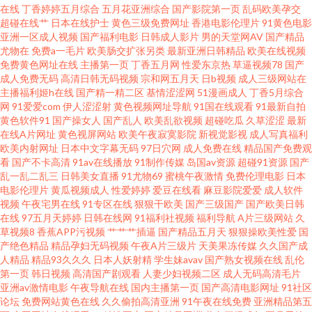
在线
丁香婷婷五月综合
五月花亚洲综合
国产影院第一页
乱码欧美孕交
超碰在线艹
日本在线护士
黄色三级免费网址
香港电影伦理片
91黄色电影
人97 无码韩日电影 18网页禁解衣 99青青 豆花视频不卡 精品超碰人妻 日韩有
亚洲一区成人视频
国产福利电影
日韩成人影片
男的天堂网AV
国产精品
尤物在
免费a一毛片
欧美肠交扩张另类
最新亚洲日韩精品
欧美在线视频
码网站 AV穴夫天堂影视 国产喷水在线观看 伦理网址 日韩成网 午夜社区 91豆
免费黄色网址在线
主播第一页
丁香五月网
性爱东京热
草逼视频78
国产
成人免费无码
高清日韩无码视频
宗和网五月天
日b视频
成人三级网站在
主播福利姬h在线
国产精一精二区
基情涩涩网
51漫画成人
丁香5月综合
花性福生活 www人人干97 国产豆花AV区 久久人人香蕉热 91新片 美女变态
网
91爱爱com
伊人涩涩射
黄色视频网址导航
91国在线观看
91最新自拍
黄色软件91
国产操女人
国产乱人
欧美乱欲视频
超碰吃瓜
久草涩涩
最新
网站 日韩免费成人网站 亚洲视频日韩中文 91丝袜论坛 韩国成人社区 日韩一
在线A片网址
黄色视屏网站
欧美午夜寂寞影院
新视觉影视
成人写真福利
欧美内射网址
日本中文字幕无码
97日穴网
成人免费在线
精品国产免费观
看
国产不卡高清
91av在线播放
91制作传媒
岛国av资源
超碰91资源
国产
级精品 影音先锋偷情福利 99热网址 豆花成人AV影院 麻豆视频在线观看 天天
乱一乱二乱三
日韩美女直播
91尤物69
蜜桃午夜激情
免费伦理电影
日本
电影伦理片
黄瓜视频成人
性爱婷婷
爱豆在线看
麻豆影院爱爱
成人软件
肏天天肏 综合久欧洲 AV性爱色 高清无码 久久副利网 欧美一本道 五月天色人
视频
午夜宅男在线
91专区在线
狠狠干欧美
国产三级国产
国产欧美日韩
在线
97五月天婷婷
日韩在线网
91福利社视频
福利导航
A片三级网站
久
草视频8
香蕉APP污视频
艹艹艹插逼
国产精品五月天
狠狠操欧美性爱
国
妻 91福利所 肏逼成人网色网 老司机精品91 丝袜美腿影音先锋 91精品视频在
产绝色精品
精品孕妇无码视频
午夜A片三级片
天美果冻传媒
久久国产成
人精品
精品93久久久
日本人妖射精
学生妹avav
国产熟女视频在线
乱伦
线 超碰刺激人人 国内肏屄视频 伦理色福利吧 五月天大香蕉在线 大香蕉182
第一页
韩日视频
高清国产剧观看
人妻少妇视频二区
成人无码高清毛片
亚洲av激情电影
午夜导航在线
国内主播第一页
国产高清电影网址
91社区
论坛
免费网站黄色在线
久久偷拍高清亚洲
91午夜在线免费
亚洲精品第五
欧美色影院 色图社区 日本特级片 91视频游艇 国产熟女一区三区 欧美综合色