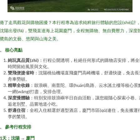
倦了走馬觀花與購物困擾？本行程專為追求純粹旅行體驗的您設(shè)計
沈陽出發(fā)，雙飛直達海上花園廈門，全程無購物、無自費壓力，深度
鷺島的文藝、悠閑與山海之美。
、 核心亮點
純玩真品質(zhì)
：行程公開透明，杜絕任何形式的購物店安排，將全
時間留給風景與文化。
雙飛便捷省時
：沈陽桃仙機場直飛廈門高崎機場，舒適快捷，免去長
舟車勞頓。
精華全收錄
：鼓浪嶼、南普陀、環(huán)島路、云水謠土樓等核心景
一網(wǎng)打盡，安排合理。
深度慢體驗
：特別安排鼓浪嶼半日自由活動，讓您能隨心探索小巷、
逅老別墅、品嘗地道小吃。
舒適住宿
：全程入住精選舒適型酒店，廈門市區(qū)連住，免去搬運
李的繁瑣。
、 參考行程安排
1天：沈陽 → 廈門