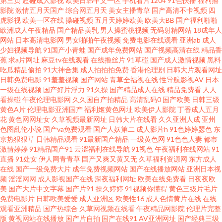
第三页
超碰成人影视
欧美日韩中文一区
手机看片1204
91色快播
福利撸
影院
激情五月天国产
综合网五月天
美女主播青草
国产高清不卡视频
四
夜 超碰五月天 国产性爱ab 老熟女自慰91 欧美性精品 丝袜熟女一区在线 91成
虎影视
欧美一区在线
操碰视频
五月天婷婷欧美
欧美大BB
国产福利啪啪
欧洲成人午夜精品
国产精品美乳
男人操蜜桃视频
无码射精网站
18成年人
网站
日本高清电影网
男女啪啪午夜视频
免费电影在线观看
亚洲ab
成人
人社区电影 av天堂网址 大香蕉五月天 精品久久超碰 欧美另类中文 三色色欧
少妇视频导航
91国产小青蛙
国产成年免费网站
国产视频高清在线
精品香
蕉
求a片网址
麻豆tv在线观看
在线撸丝片
91草碰
国产成人激情视频
黑料
美 伊人成网 91午夜剧场 超碰导航97 国产吃瓜在线 黄色91网站 老司机草逼av
吃瓜精品偷拍
91大神合集
成人拍拍拍免费
香港伦理剧
日韩大片观看网址
日韩免费电影
91羞羞视频
国产网站
青草全福视在线
性导航影视AV
日本
一级在线视频
国产好片浮力
91久操
国产精品成人在线
精品免费看
人人
欧洲午夜福利片 午夜第一页 91精品论坛 wwwav大全 国产ts系列在线 久草免
看操碰
午夜伦理电影网
久久国自产拍精品
高清乱码0
国产欧美
日韩三级
黄色A片
伦理电影亚洲国产
福利姬黄色网址
欧美伊人影院
丁香成人五月
费福利视频 欧美图片偷拍 深夜福利在线91 亚洲性爱巨场 亚洲人成小说网 国
花
黄色网网址女
久草视频最新网址
日韩大片在线看
久久亚洲人成
亚州
色图乱伦小说
国产va免费观看
国产人妖第二
成人影片h
91色婷婷瑟色
东
京热狠狠草
日韩精品观看
91最新国产精品
一级黄色网
91色色人妻
都市
产av超碰 免费操逼下载 先锋资源久久 91免费入口观看 超碰97福利 黑人性爱
激情婷婷
91精品国产91
云涩福利在线导航
91视色
午夜福利在线网站
91
直播
91处女
伊人网青青草
国产又爽又黄又无
久草福利资源网
东方成人
A片 欧美性爱2p 深夜福利视频网址 亚洲卡一 99色99 国产日韩欧美一区 蜜桃
在线
国产一级免费大片
成年免费视频网站
国产在线播放网站
亚洲日本视
频
淫淫网网
成人影视国产在线
深夜福利网址
欧美在线免费看
日夜夜欧
美
国产大片中文字幕
国产片91
操久婷婷
91视频你懂得
黄色三级片毛片
视频免费看 三级片操逼的 在线播放国产三级 97色色综合影院 大香蕉伊人AV
免费电影片
日韩欧美爱爱
成人亚洲区
欧美性16
成人色情黄片在线
在线
观看亚洲精品
国产热综合
久草网视频在线看
午夜精品网影院
伦理片完整
网 日韩成人综合网 91桃花福利 国产精品高潮久久 老师机性爱视频 人人操人
版
黄视网站在线播放
国产片自拍
国产在线91
AV亚洲网址
国产经典三级