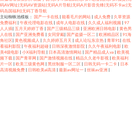
码AV网址|无码AV资源站|无码A片导航|无码A片影音先锋|无码不卡ac|无
码岛国福利|无码丁香导航
主站蜘蛛池模板：
国产一卡在线
|
能看毛片的网站
|
成人免费
|
久草资源
免费福利
|
午夜伦理电影在线
|
成年人电影在线
|
久久成人福利视频
|
97
人人插
|
五月天婷婷丁香
|
国产三级精品三级
|
亚洲欧洲日韩电影
|
黄色男
人在线
|
国产亚洲免费看
|
女同穿戴
|
国产盗摄一区二
|
欧洲精品区
|
91海
角社区
|
黄色视频成人
|
久久婷婷五月天
|
成人论坛东京热
|
青草91
|
在线
看福利影院
|
午夜福利超碰
|
日韩深夜激情影院
|
久久午夜福利电影
|
欧
美4级电影
|
小X福利导航
|
日本高清激情网站
|
国产精品成人va
|
欧美视
频下载
|
国产青草网
|
国产激情视频在线
|
精品久久老牛影视
|
欧美福利
片一区
|
欧美三级黄色网
|
黑丝制服一区二区
|
日韩无码一卡二卡
|
日本
高清视频免费
|
日韩欧美al高清
|
最新av网址一
|
丝袜av亚洲
|