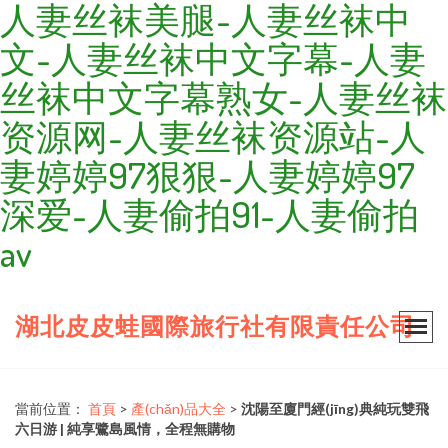
人妻丝袜美腿-人妻丝袜中
文-人妻丝袜中文字幕-人妻
丝袜中文字幕熟女-人妻丝袜
资源网-人妻丝袜资源站-人
妻婷婷97狠狠-人妻婷婷97
深爱-人妻偷拍91-人妻偷拍
av
湖北皮皮蛙國際旅行社有限責任公司
當前位置：
首頁
>
產(chǎn)品大全
>
沈陽至廈門經(jīng)典純玩雙飛
六日游 | 純享鷺島風情，全程無購物