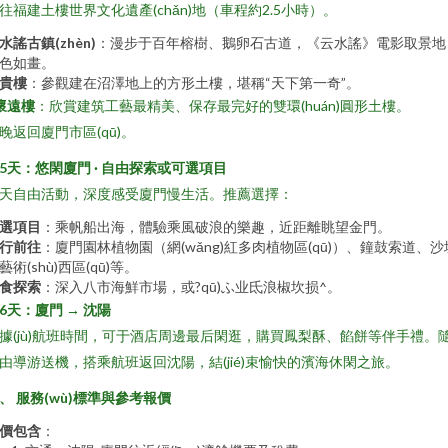
往福建土樓世界文化遺產(chǎn)地（車程約2.5小時）。
水謠古鎮(zhèn)
：漫步于百年榕樹、鵝卵石古道，《云水謠》電影取景地
色如畫。
貴樓
：參觀建在沼澤地上的方形土樓，堪稱“天下第一奇”。
懷遠樓
：欣賞建筑工藝最精美、保存最完好的雙環(huán)圓形土樓。
晚返回廈門市區(qū)。
5天：悠閑廈門 · 自由探索或可選項目
天自由活動，深度感受廈門慢生活。推薦選擇：
選項目
：乘帆船出海，體驗乘風破浪的樂趣，近距離眺望金門。
行前往
：廈門園林植物園（網(wǎng)紅多肉植物區(qū)）、鐘鼓索道、沙
藝術(shù)西區(qū)等。
食探索
：深入八市海鮮市場，或?qū)ふ业氐浪椒坎损^。
6天：廈門 → 沈陽
據(jù)航班時間，可于酒店周邊最后閑逛，購買鳳梨酥、餡餅等伴手禮。
由導游送機，搭乘航班返回沈陽，結(jié)束愉快的濱海休閑之旅。
、 服務(wù)標準與參考報價
價包含
：