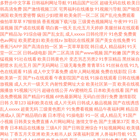
多野步中文字幕
日韩福利网址导航
91精品国产社区
超碰无码在线
欧美日
韩高清免费
国产激情视频三区
宅男福利在线播放
91视频污导航
国产啪亚
洲国
欧美性爱密臀
疯狂少妇喷潮
欧美肏屄一区二区
国产乱伦免费观看
偷拍草草草
97狠狠插
香蕉视频下载污版
三级黄色视频网址
午夜99
91日
逼视频
国产成在线观看
萌白酱一线天
乱伦五月天婷婷
美腿丝袜在线观看
国产精品3p
91综合碰
国产乱女乱
成人xxxxx
日韩伦理片
91色爱
免费黄
色av网址
欧美肥老妇
欧美在线tv
加勒比在线视屏
国产美女在线免费
91
香蕉污APP
国产高清自拍一区
第一页草草影院
韩日成人
精品福利
91天
堂一区二区
日韩a级电影
国产二区高清
国产www视频
国产粉嫩
国产男女
猛视频
91社在线看
欧美日韩黄色片
变态另态另类2
91李宗精品
黑丝袜自
慰喷水
乱伦五月
国产无码网站
三级无毒免费
青青草51
91丝袜在线
91九
色在线观看
91插
成人中文字幕免费
成年人网站视频
免费在线影院
日本
欧美第一页
国产ts在线观看
午夜影院国产在线
91操在线观看
日韩在线播
放视频
成人大片一级天天
内射性爱网址大全
欧美社区第一页
欧美在线视
频播放
91视频污污污
超碰在线公开
AV蜜桃吃瓜
日本欧美在线看
国产精
选免费视频
国产精品91视频
69热最新网址
无码白丝强行免费
激情影院
日韩
久草123
福利欧美在线
成人片无码
日韩成人极品视频
国产在线诱惑
乱人xxxxx
超黄无码
三级黄色图片
91免费看视频
精品午夜福利网
精品亚
洲成a人
国产精品萌白酱
日本理论
91操电影
91一区
成人精品无
91国产
小视频
日韩美女免费直播
A片网站网址
激情文学色
国产主播第37页
青久
青青
日本精品在线播放
三级A片
国产日韩亚洲综合
91短视频网站
欧美骚
网站
丁香五月天亚洲
欧美大粗吊人妖
深夜福利亚洲
人兽福利导航
91叉